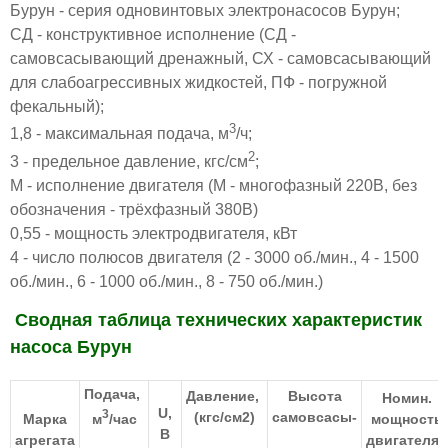
Бурун - серия одновинтовых электронасосов Бурун;
СД - конструктивное исполнение (СД -
самовсасывающий дренажный, СХ - самовсасывающий
для слабоагрессивных жидкостей, ПФ - погружной
фекальный);
3
1,8 - максимальная подача, м
/ч;
2
3 - предельное давление, кгс/см
;
М - исполнение двигателя (М - многофазный 220В, без
обозначения - трёхфазный 380В)
0,55 - мощность электродвигателя, кВт
4 - число полюсов двигателя (2 - 3000 об./мин., 4 - 1500
об./мин., 6 - 1000 об./мин., 8 - 750 об./мин.)
Сводная таблица технических характеристик
насоса Бурун
Подача,
Давление,
Высота
Номин.
U,
3
(кгс/см2)
самов
сасы-
м
/час
Марка
мощность
В
агрегата
двигателя,