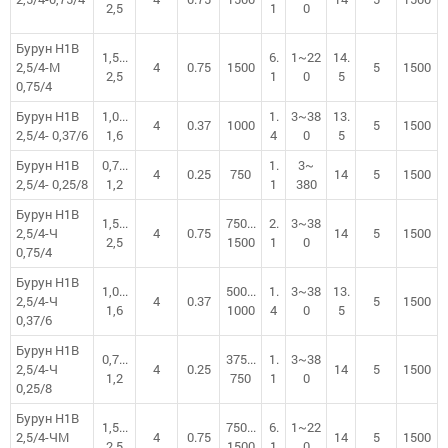
2,5
1
0
Бурун Н1В
1,5...
6.
1~22
14.
2,5/4-М
4
0.75
1500
5
1500
2,5
1
0
5
0,75/4
Бурун Н1В
1,0...
1.
3~38
13.
4
0.37
1000
5
1500
2,5/4- 0,37/6
1,6
4
0
5
Бурун Н1В
0,7...
1.
3~
4
0.25
750
14
5
1500
2,5/4- 0,25/8
1,2
1
380
Бурун Н1В
1,5...
750...
2.
3~38
2,5/4-Ч
4
0.75
14
5
1500
2,5
1500
1
0
0,75/4
Бурун Н1В
1,0...
500...
1.
3~38
13.
2,5/4-Ч
4
0.37
5
1500
1,6
1000
4
0
5
0,37/6
Бурун Н1В
0,7...
375...
1.
3~38
2,5/4-Ч
4
0.25
14
5
1500
1,2
750
1
0
0,25/8
Бурун Н1В
1,5...
750...
6.
1~22
2,5/4-ЧМ
4
0.75
14
5
1500
2,5
1500
1
0