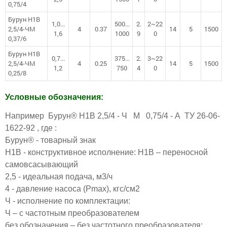
0,75/4
Бурун Н1В
1,0...
500...
2.
2~22
2,5/4-ЧМ
4
0.37
14
5
1500
1,6
1000
9
0
0,37/6
Бурун Н1В
0,7...
375...
2.
3~22
2,5/4-ЧМ
4
0.25
14
5
1500
1,2
750
4
0
0,25/8
Условные обозначения:
Например Бурун® Н1В 2,5/4 - Ч М 0,75/4 - А ТУ 26-06-
1622-92 , где :
Бурун® - товарный знак
Н1В - конструктивное исполнение: Н1В – переносной
самовсасывающий
2,5 - идеальная подача, м3/ч
4 - давление насоса (Рmax), кгс/см2
Ч - исполнение по комплектации:
Ч – с частотным преобразователем
без обозначения – без частотного преобразователя;