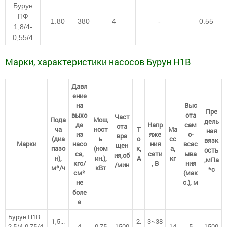
Бурун
ПФ
1.80
380
4
-
0.55
1,8/4-
0,55/4
Марки, характеристики насосов Бурун Н1В
Давл
ение
на
Выс
Пре
выхо
ота
Част
Пода
Мощ
дель
де
Напр
сам
ота
ча
ност
Т
Ма
ная
из
яже
о-
вра
(диа
ь
о
сс
вязк
Марки
насо
ния
всас
щен
пазо
(ном
к,
а,
ость
са,
сети
ыва
ия,об
н),
ин.),
А
кг
,мПа
кгс/
, В
ния
/мин
м³/ч
кВт
*с
см²
(мак
не
с.), м
боле
е
Бурун Н1В
1,5...
2.
3~38
2,5/4-0,75/4
4
0.75
1500
14
5
1500