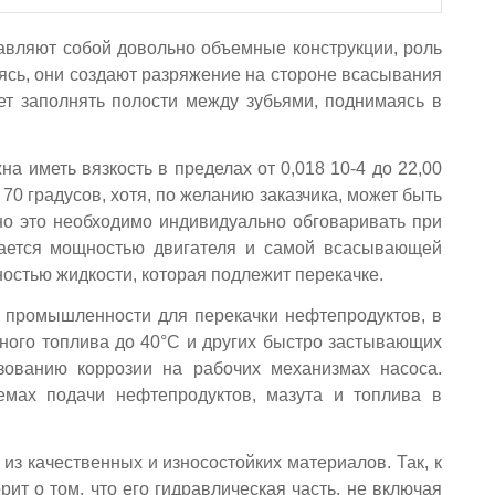
авляют собой довольно объемные конструкции, роль
ясь, они создают разряжение на стороне всасывания
ет заполнять полости между зубьями, поднимаясь в
а иметь вязкость в пределах от 0,018 10-4 до 22,00
 70 градусов, хотя, по желанию заказчика, может быть
 но это необходимо индивидуально обговаривать при
ивается мощностью двигателя и самой всасывающей
стью жидкости, которая подлежит перекачке.
 промышленности для перекачки нефтепродуктов, в
ьного топлива до 40°C и других быстро застывающих
зованию коррозии на рабочих механизмах насоса.
мах подачи нефтепродуктов, мазута и топлива в
из качественных и износостойких материалов. Так, к
ит о том, что его гидравлическая часть, не включая