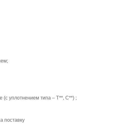
шем;
с уплотнением типа – Т**, С**) ;
на поставку