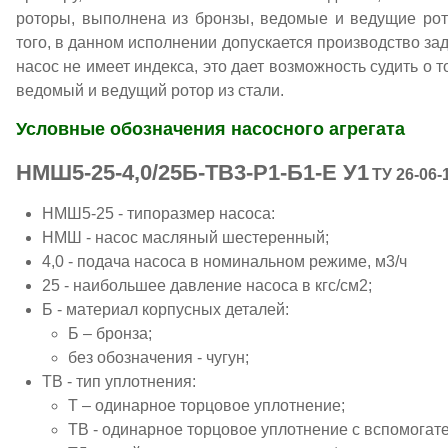
роторы, выполнена из бронзы, ведомые и ведущие рото
того, в данном исполнении допускается производство за
насос не имеет индекса, это дает возможность судить о то
ведомый и ведущий ротор из стали.
Условные обозначения насосного агрегата
НМШ5-25-4,0/25Б-ТВ3-Р1-Б1-Е У1
ТУ 26-06-
НМШ5-25 - типоразмер насоса:
НМШ - насос масляный шестеренный;
4,0 - подача насоса в номинальном режиме, м3/ч
25 - наибольшее давление насоса в кгс/см2;
Б - материал корпусных деталей:
Б – бронза;
без обозначения - чугун;
ТВ - тип уплотнения:
Т – одинарное торцовое уплотнение;
ТВ - одинарное торцовое уплотнение с вспомогат