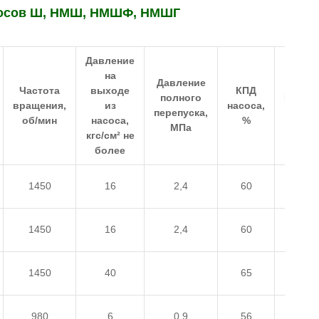
асосов Ш, НМШ, НМШФ, НМШГ
Давление
на
Давление
Частота
выходе
КПД
полного
Напряж
вращения,
из
насоса,
перепуска,
сети,
об/мин
насоса,
%
МПа
кгс/см² не
более
1450
16
2,4
60
220/3
1450
16
2,4
60
220/3
1450
40
65
220/3
980
6
0.9
56
220/3