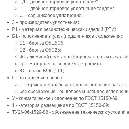
ТД – двойное торцовое уплотнение*;
ТТ – двойное торцовое уплотнение тандем*;
С – сальниковое уплотнение;
3 – производитель уплотнения:
Р1 - материал резинотехнических изделий (РТИ):
Б1 - исполнение втулок (подшипников скольжения):
Б1 - бронза О5Ц5С5;
Б2 - бронза О5С25;
Ф - алюминий с металлофторопластовым вклады
Гр – материал на основе углеграфита;
Ю – сплав В96Ц1Т1;
Е – исполнение насоса:
Е - взрывопожаробезопасное исполнение насоса,
без обозначения - общепромышленное исполнение (
У - климатическое исполнение по ГОСТ 15150-69;
1 - категория размещения по ГОСТ 15150-69;
ТУ26-06-1529-88 - обозначение технических условий 