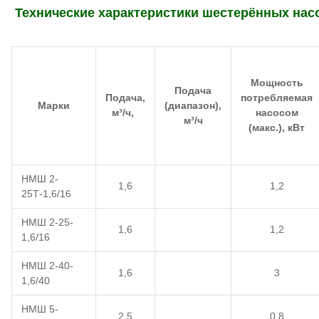
Технические характеристики шестерённых н
Мощность
Подача
Подача,
потребляемая
Марки
(диапазон),
м³/ч,
насосом
м³/ч
(макс.), кВт
НМШ 2-
1,6
1,2
25Т-1,6/16
НМШ 2-25-
1,6
1,2
1,6/16
НМШ 2-40-
1,6
3
1,6/40
НМШ 5-
2,5
0.8