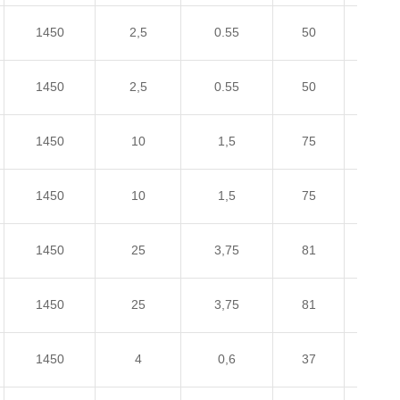
1450
2,5
0.55
50
220/3
1450
2,5
0.55
50
220/3
1450
10
1,5
75
220/3
1450
10
1,5
75
220/3
1450
25
3,75
81
220/3
1450
25
3,75
81
220/3
1450
4
0,6
37
220/3