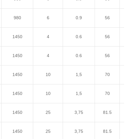
980
6
0.9
56
220/3
1450
4
0.6
56
220/3
1450
4
0.6
56
220/3
1450
10
1,5
70
220/3
1450
10
1,5
70
220/3
1450
25
3,75
81.5
220/3
1450
25
3,75
81.5
220/3