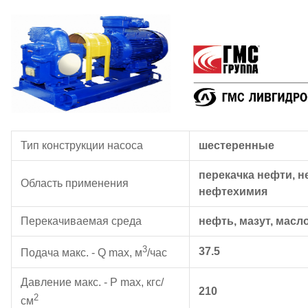
Тип конструкции насоса
шестеренные
перекачка нефти, 
Область применения
нефтехимия
Перекачиваемая среда
нефть, мазут, масл
3
37.5
Подача макс. - Q max, м
/час
Давление макс. - P max, кгс/
210
2
см