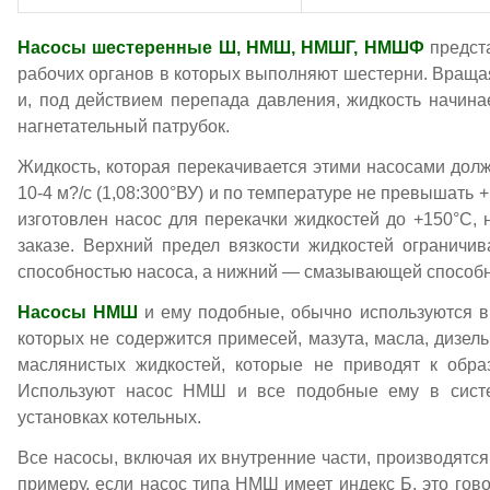
Насосы шестеренные Ш, НМШ, НМШГ, НМШФ
предст
рабочих органов в которых выполняют шестерни. Враща
и, под действием перепада давления, жидкость начина
нагнетательный патрубок.
Жидкость, которая перекачивается этими насосами должн
10-4 м?/с (1,08:300°ВУ) и по температуре не превышать +
изготовлен насос для перекачки жидкостей до +150°С,
заказе. Верхний предел вязкости жидкостей огранич
способностью насоса, а нижний — смазывающей способно
Насосы НМШ
и ему подобные, обычно используются в
которых не содержится примесей, мазута, масла, дизел
маслянистых жидкостей, которые не приводят к обра
Используют насос НМШ и все подобные ему в систе
установках котельных.
Все насосы, включая их внутренние части, производятся 
примеру, если насос типа НМШ имеет индекс Б, это говор