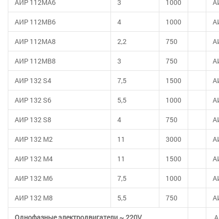
АИР 112МА6
3
1000
A
АИР 112МВ6
4
1000
А
АИР 112МА8
2,2
750
A
АИР 112МВ8
3
750
А
АИР 132 S4
7,5
1500
A
АИР 132 S6
5,5
1000
A
АИР 132 S8
4
750
А
АИР 132 М2
11
3000
A
АИР 132 М4
11
1500
A
АИР 132 М6
7,5
1000
А
АИР 132 М8
5,5
750
А
Однофазные электродвигатели ~ 220V
А