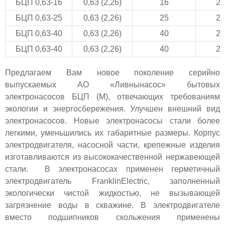
БЦП 0,63-16
0,63 (2,26)
16
22
БЦП 0,63-25
0,63 (2,26)
25
22
БЦП 0,63-40
0,63 (2,26)
40
22
БЦП 0,63-40
0,63 (2,26)
40
22
Предлагаем Вам новое поколение серийно
выпускаемых АО «Ливнынасос» бытовых
электронасосов БЦП (М), отвечающих требованиям
экологии и энергосбережения. Улучшен внешний вид
электронасосов. Новые электронасосы стали более
легкими, уменьшились их габаритные размеры. Корпус
электродвигателя, насосной части, крепежные изделия
изготавливаются из высококачественной нержавеющей
стали. В электронасосах применен герметичный
электродвигатель FranklinElectric, заполненный
экологически чистой жидкостью, не вызывающей
загрязнение воды в скважине. В электродвигателе
вместо подшипников скольжения применены