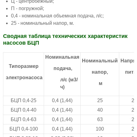
Ц - центробежный;
П - погружной;
0,4 - номинальная объемная подача, л/с;
25 - номинальный напор, м.
Сводная таблица технических характеристик
насосов БЦП
Номинальная
Номинальный
Напря
Типоразмер
подача,
напор,
пита
электронасоса
л/с (м3/
м
ч)
БЦП 0,4-25
0,4 (1,44)
25
22
БЦП 0,4-40
0,4 (1,44)
40
22
БЦП 0,4-63
0,4 (1,44)
63
22
БЦП 0,4-100
0,4 (1,44)
100
22