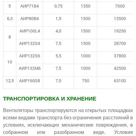
5
АИР71В4
0,75
1350
7000
6,3
АИР80В4
1,5
1500
13500
АИР100L4
4,0
1500
19250
8
АИР132S4
7,5
1500
28700
АИР132S6
5,5
1000
37800
10
АИР132М6
7,5
1000
42500
12,5
АИР160S8
7,5
750
63100
ТРАНСПОРТИРОВКА И ХРАНЕНИЕ
Вентиляторы транспортируются на открытых площадках
всеми видами транспорта без ограничения расстояний в
условиях, исключающих механические повреждения, в
собранном или разобранном виде. Условия