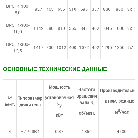
ВРО14-300-
927
465
655
310
696
357
830
800
9х12
8,0
ВРО14-300-
1142
580
810
355
848
402
1045
1000
9х12
10,0
ВРО14-300-
1417
730
1012
400
1072
462
1295
1250
9х12
12,5
ОСНОВНЫЕ ТЕХНИЧЕСКИЕ ДАННЫЕ
Мощность
Частота
Производительно
вращения
установочная
№
Типоразмер
в ном. режиме Q
вала N,
N
,
вент.
двигателя
у
3
м
/час
об/мин.
кВт
4
АИР63В4
0,37
1350
4500