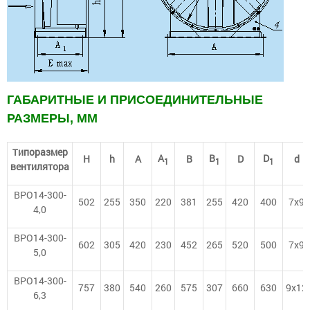
ГАБАРИТНЫЕ И ПРИСОЕДИНИТЕЛЬНЫЕ
РАЗМЕРЫ, ММ
ипоразмер
Т
A
B
D
H
h
А
В
D
d
1
1
1
вентилятора
ВРО14-300-
502
255
350
220
381
255
420
400
7х9
4,0
ВРО14-300-
602
305
420
230
452
265
520
500
7х9
5,0
ВРО14-300-
757
380
540
260
575
307
660
630
9х12
6,3