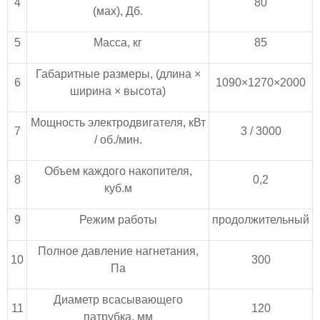
4
80
(мах), Дб.
5
Масса, кг
85
Габаритные размеры, (длина ×
6
1090×1270×2000
ширина × высота)
Мощность электродвигателя, кВт
7
3 / 3000
/ об./мин.
Объем каждого накопителя,
8
0,2
куб.м
9
Режим работы
продолжительный
Полное давление нагнетания,
10
300
Па
Диаметр всасывающего
11
120
патрубка, мм