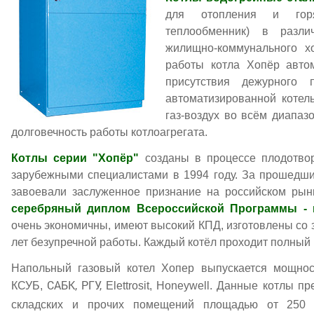
для отопления и горя
теплообменник) в разли
жилищно-коммунального х
работы котла Хопёр автом
присутствия дежурного 
автоматизированной котел
газ-воздух во всём диапаз
долговечность работы котлоагрегата.
Котлы серии "Хопёр"
созданы в процессе плодотвор
зарубежными специалистами в 1994 году. За прошедши
завоевали заслуженное признание на российском рын
серебряный диплом Всероссийской Программы - к
очень экономичны, имеют высокий КПД, изготовлены со 
лет безупречной работы. Каждый котёл проходит полный 
Напольный газовый котел Хопер выпускается мощност
САБК, РГУ,
КСУБ,
Elettrosit
, Honeywell. Данные котлы п
складских и прочих помещений площадью от 250