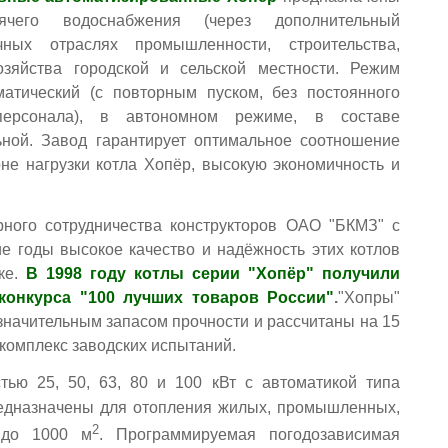
чего водоснабжения (через дополнительный
чных отраслях промышленности, строительства,
озяйства городской и сельской местности. Режим
атический (с повторным пуском, без постоянного
персонала), в автономном режиме, в составе
ьной. Завод гарантирует оптимальное соотношение
оне нагрузки котла Хопёр, высокую экономичность и
ного сотрудничества конструкторов ОАО "БКМЗ" с
е годы высокое качество и надёжность этих котлов
ке.
В 1998 году
котлы серии "Хопёр"
получили
онкурса "100 лучших товаров России"
.
"Хопры"
значительным запасом прочности и рассчитаны на 15
комплекс заводских испытаний.
ью 25, 50, 63, 80 и 100 кВт с автоматикой типа
редназначены для отопления жилых, промышленных,
2
 до 1000 м
. Программируемая погодозависимая