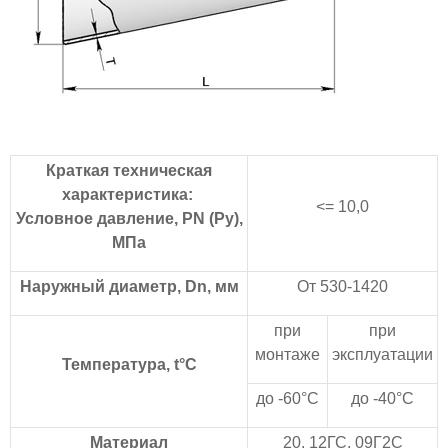
Краткая техническая
характеристика:
<= 10,0
Условное давление, PN (Ру),
МПа
Наружный диаметр, Dn, мм
От 530-1420
при
при
монтаже
эксплуатации
Температура, t°C
до -60°С
до -40°С
Материал
20, 12ГС, 09Г2С