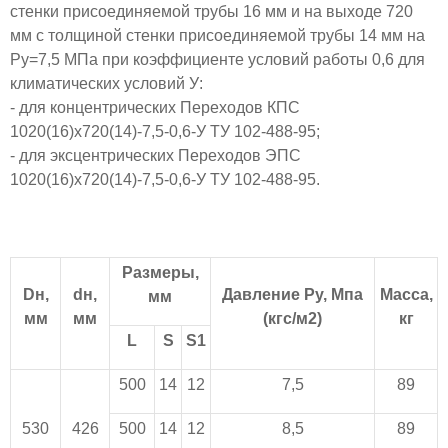
стенки присоединяемой трубы 16 мм и на выходе 720
мм с толщиной стенки присоединяемой трубы 14 мм на
Ру=7,5 МПа при коэффициенте условий работы 0,6 для
климатических условий У:
- для концентрических Переходов КПС
1020(16)х720(14)-7,5-0,6-У ТУ 102-488-95;
- для эксцентрических Переходов ЭПС
1020(16)х720(14)-7,5-0,6-У ТУ 102-488-95.
Размеры,
Dн,
dн,
Давление Pу, Мпа
Масса,
мм
мм
мм
(кгс/м2)
кг
L
S
S1
500
14
12
7,5
89
530
426
500
14
12
8,5
89