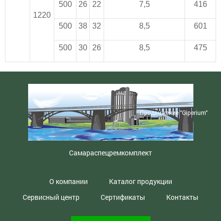
500
26
22
7,5
416
1220
500
38
32
8,5
601
500
30
26
8,5
475
Продвижение "Giperium"
Самараспецремкомплект
О компании
Каталог продукции
Сервисный центр
Сертификаты
Контакты